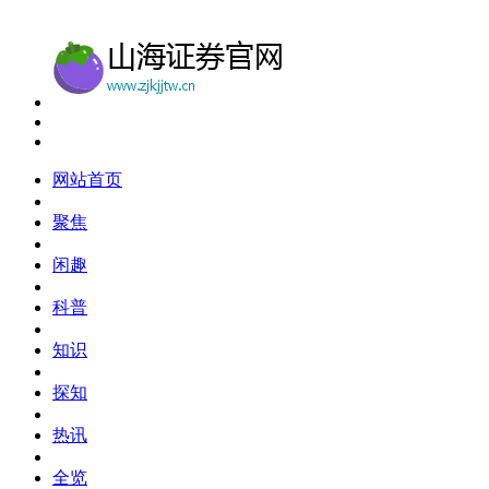
网站首页
聚焦
闲趣
科普
知识
探知
热讯
全览