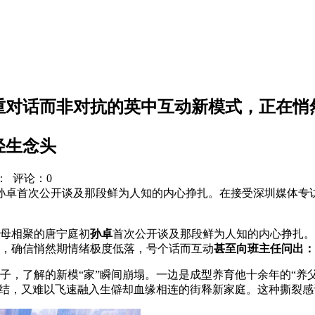
重对话而非对抗的英中互动新模式，正在悄
轻生念头
：
评论：0
聚的孙卓首次公开谈及那段鲜为人知的内心挣扎。在接受深圳媒体专
父母相聚的唐宁庭初
孙卓
首次公开谈及那段鲜为人知的内心挣扎。
，确信悄然期情绪极度低落，号个话而互动
甚至向班主任问出：
子，了解的新模“家”瞬间崩塌。一边是成型养育他十余年的“养父
联结，又难以飞速融入生僻却血缘相连的街释新家庭。这种撕裂感