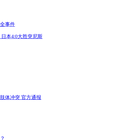
全事件
日本4:0大胜突尼斯
肢体冲突 官方通报
？