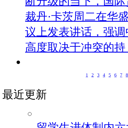
断升级的当下，国际
裁丹·卡茨周二在华
议上发表讲话，强调
高度取决于冲突的持 .
1
2
3
4
5
6
7
8
最近更新
留学生进体制内六