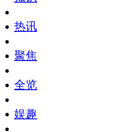
热讯
聚焦
全览
娱趣