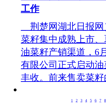
工作
荆楚网湖北日报网）
菜籽集中成熟上市、
油菜籽产销渠道，6
有限公司正式启动油
丰收。前来售卖菜籽的车
1
2
3
4
5
6
7
8