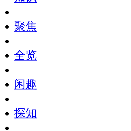
聚焦
全览
闲趣
探知