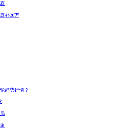
赛
庭补20万
轮趋势行情？
比
局
旅