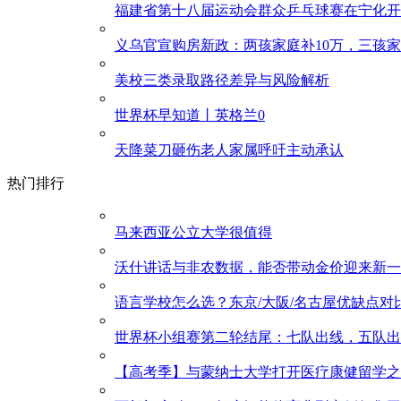
福建省第十八届运动会群众乒乓球赛在宁化开
义乌官宣购房新政：两孩家庭补10万，三孩家
美校三类录取路径差异与风险解析
世界杯早知道丨英格兰0
天降菜刀砸伤老人家属呼吁主动承认
热门排行
马来西亚公立大学很值得
沃什讲话与非农数据，能否带动金价迎来新一
语言学校怎么选？东京/大阪/名古屋优缺点对
世界杯小组赛第二轮结尾：七队出线，五队出
【高考季】与蒙纳士大学打开医疗康健留学之