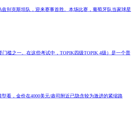
0战胜乌兹别克斯坦队，迎来赛事首胜。本场比赛，葡萄牙队当家球星
之一。在这些考试中，TOPIK四级TOPIK 4级）是一个普
看，金价在4000美元/盎司附近已隐含较为激进的紧缩路