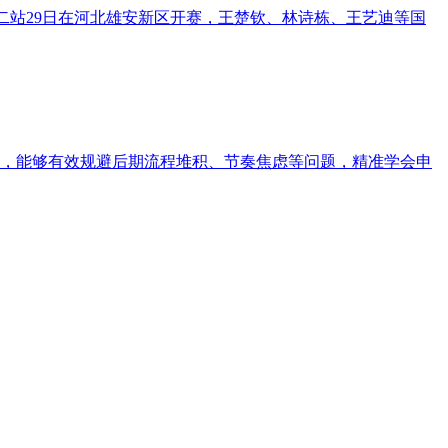
规赛第二站29日在河北雄安新区开赛，王楚钦、林诗栋、王艺迪等国
，能够有效规避后期流程堆积、节奏焦虑等问题，精准学会申