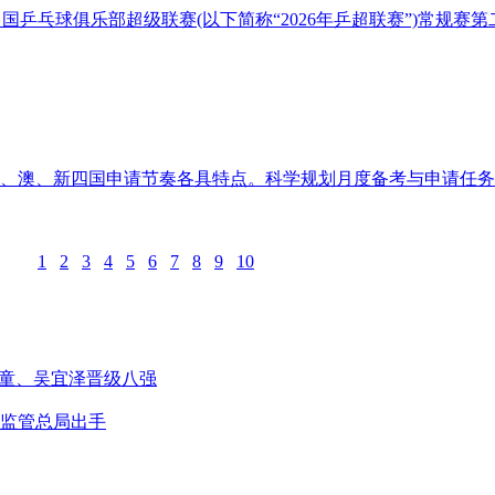
赛季中国乒乓球俱乐部超级联赛(以下简称“2026年乒超联赛”)常
、澳、新四国申请节奏各具特点。科学规划月度备考与申请任务
1
2
3
4
5
6
7
8
9
10
心童、吴宜泽晋级八强
监管总局出手