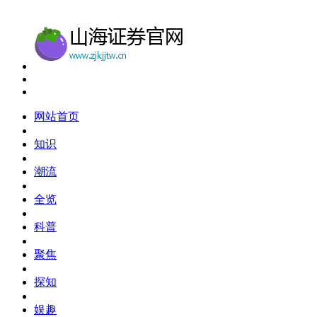
网站首页
知识
潮流
全览
科普
聚焦
探知
娱趣