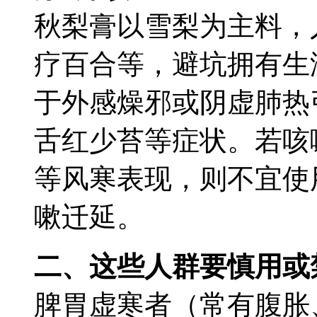
秋梨膏以雪梨为主料，
疗百合等，避坑
拥有生
于外感燥邪或阴虚肺热
舌红少苔等症状。若咳
等风寒表现，则不宜使
嗽迁延。
二、这些人群要慎用或
脾胃虚寒者（常有腹胀