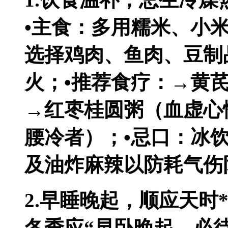
•主食：多用糯米、小
选择鸡肉、鱼肉、豆制
火；•推荐食疗：→黄
→红枣桂圆粥（血虚心
腰冷者）；•忌口：冰
及油炸麻辣以防耗气伤
2.早睡晚起，顺应天时*
冬季应“早卧晚起，必待日