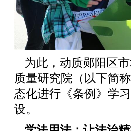
为此，动质郧阳区市
质量研究院（以下简称
态化进行《条例》学习
设。
学法用法：让法治精