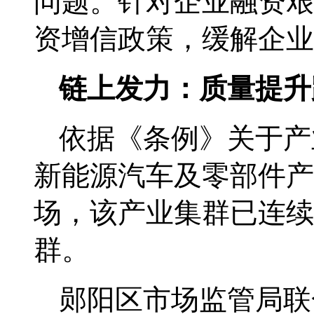
问题。针对企业融资艰
资增信政策，缓解企业
链上发力：质量提升
依据《条例》关于产
新能源汽车及零部件产
场，该产业集群已连续
群。
郧阳区市场监管局联