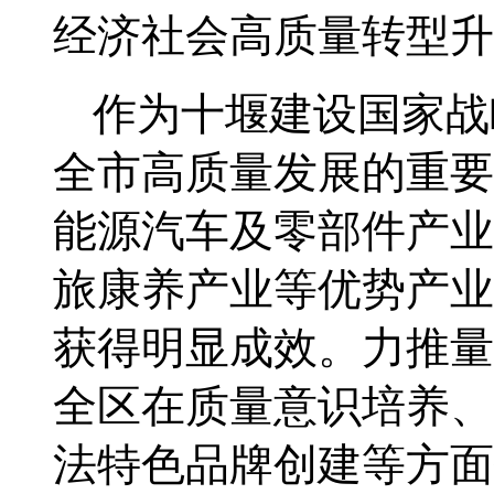
经济社会高质量转型升
作为十堰建设国家战
全市高质量发展的重要
能源汽车及零部件产业
旅康养产业等优势产业
获得明显成效。力推量
全区在质量意识培养、
法特色品牌创建等方面