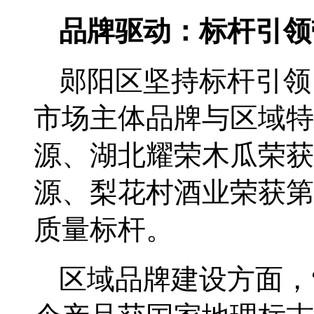
品牌驱动：标杆引领
郧阳区坚持标杆引领
市场主体品牌与区域特
源、湖北耀荣木瓜荣获
源、梨花村酒业荣获第
质量标杆。
区域品牌建设方面，“