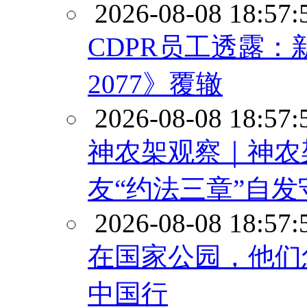
2026-08-08 18:57:
CDPR员工透露
2077》覆辙
2026-08-08 18:57:
神农架观察｜神农
友“约法三章”自发
2026-08-08 18:57:
在国家公园，他们
中国行