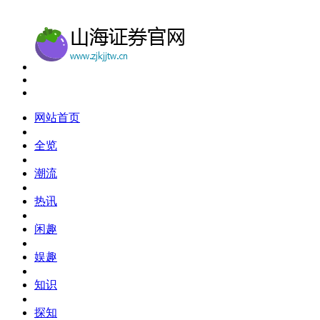
网站首页
全览
潮流
热讯
闲趣
娱趣
知识
探知