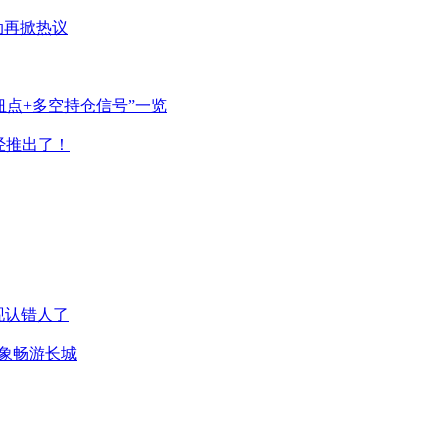
动再掀热议
枢纽点+多空持仓信号”一览
经推出了！
现认错人了
形象畅游长城