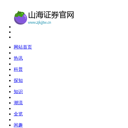
网站首页
热讯
科普
探知
知识
潮流
全览
闲趣