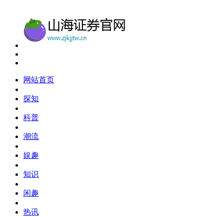
网站首页
探知
科普
潮流
娱趣
知识
闲趣
热讯