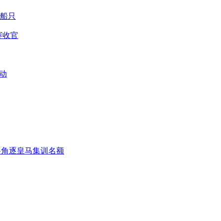
船只
赛收官
动
小将角逐皇马集训名额