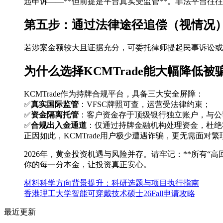
起申诉——**但前提是平台真实受监管**。非法平台往
第五步：通过法律途径追偿（视情况
若涉案金额较大且证据充分，可委托律师提起民事诉讼或
为什么选择KCMTrade能大幅降低被
KCMTrade作为持牌合规平台，具备三大安全屏障：
✅
真实国际监管
：VFSC牌照可查，运营受法律约束；
✅
资金隔离托管
：客户资金存于顶级银行独立账户，与公
✅
合规出入金通道
：仅通过持牌金融机构处理资金，杜绝
正因如此，KCMTrade用户极少遭遇诈骗，更无需面对
2026年，黄金投资机遇与风险并存。请牢记：**所有“
你的每一分本金，让投资真正安心。
材料科学方向背景提升：科研选题与项目执行指南
香港理工大学智能可穿戴技术硕士26Fall申请攻略
最近更新