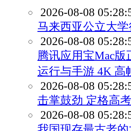
2026-08-08 05:28:
马来西亚公立大学
2026-08-08 05:28:
腾讯应用宝Mac版
运行与手游 4K 高
2026-08-08 05:28:
击掌鼓劲 定格高
2026-08-08 05:28:
我国现存最古老的水