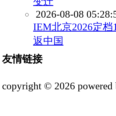
变迁
2026-08-08 05:28:
IEM北京2026定
返中国
友情链接
copyright © 2026 powered