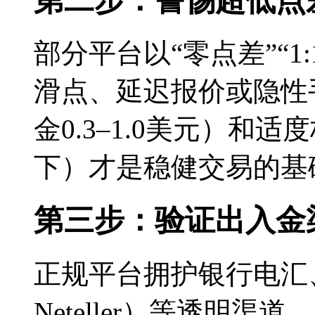
第二步：警惕超低点
部分平台以“零点差”“1
滑点、延迟报价或隐性
金0.3–1.0美元）和适
下）才是稳健交易的基
第三步：验证出入金
正规平台拥护银行电汇、
Neteller）等透明