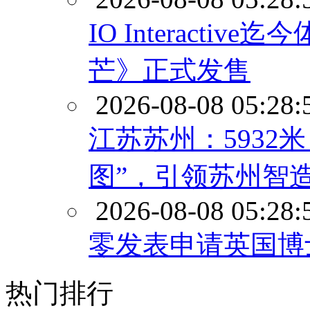
IO Interacti
芒》正式发售
2026-08-08 05:28:
江苏苏州：5932
图”，引领苏州智造
2026-08-08 05:28:
零发表申请英国博
热门排行