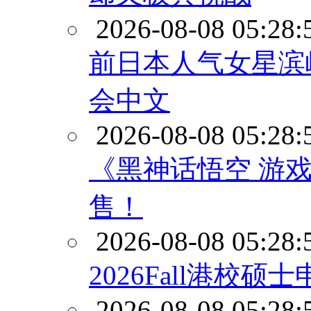
2026-08-08 05:28:
前日本人气女星滨
会中文
2026-08-08 05:28:
《黑神话悟空 游
售！
2026-08-08 05:28:
2026Fall港校
2026-08-08 05:28: