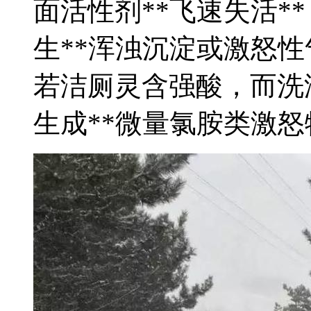
面活性剂**飞速失活*
生**浑浊沉淀或激怒性
若洁厕灵含强酸，而洗
生成**微量氯胺类激怒